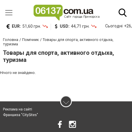
Сьогодні
+26,
EUR:
51,60 грн.
USD:
44,71 грн.
Головна
Помічник
Товары для спорта, активного отдыха,
туризма
Товары для спорта, активного отдыха,
туризма
Нічого не знайдено.
Реклама на сайті
Франшиза "CitySites"