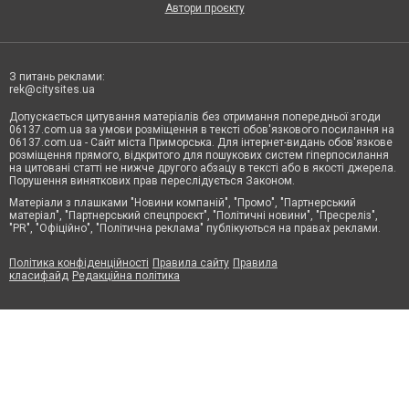
Автори проєкту
З питань реклами:
rek@citysites.ua
Допускається цитування матеріалів без отримання попередньої згоди
06137.com.ua за умови розміщення в тексті обов'язкового посилання на
06137.com.ua - Сайт міста Приморська. Для інтернет-видань обов'язкове
розміщення прямого, відкритого для пошукових систем гіперпосилання
на цитовані статті не нижче другого абзацу в тексті або в якості джерела.
Порушення виняткових прав переслідується Законом.
Матеріали з плашками "Новини компаній", "Промо", "Партнерський
матеріал", "Партнерський спецпроєкт", "Політичні новини", "Пресреліз",
"PR", "Офіційно", "Політична реклама" публікуються на правах реклами.
Політика конфіденційності
Правила сайту
Правила
класифайд
Редакційна політика