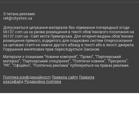
З питань реклами:
rek@citysites.ua
Допускається цитування матеріалів без отримання попередньої згоди
06137.com.ua за умови розміщення в тексті обов'язкового посилання на
06137.com.ua - Сайт міста Приморська. Для інтернет-видань обов'язкове
розміщення прямого, відкритого для пошукових систем гіперпосилання
на цитовані статті не нижче другого абзацу в тексті або в якості джерела.
Порушення виняткових прав переслідується Законом.
Матеріали з плашками "Новини компаній", "Промо", "Партнерський
матеріал", "Партнерський спецпроєкт", "Політичні новини", "Пресреліз",
"PR", "Офіційно", "Політична реклама" публікуються на правах реклами.
Політика конфіденційності
Правила сайту
Правила
класифайд
Редакційна політика