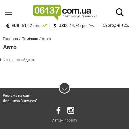
Сьогодні
+25,
EUR:
51,62 грн.
USD:
44,74 грн.
Головна
Помічник
Авто
Авто
Нічого не знайдено.
Реклама на сайті
Франшиза "CitySites"
Автори проєкту