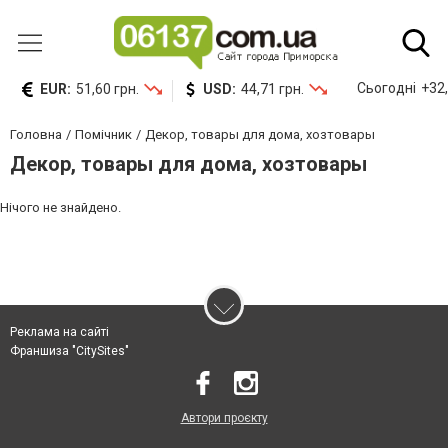
Сьогодні
+32,
EUR:
51,60 грн.
USD:
44,71 грн.
Головна
Помічник
Декор, товары для дома, хозтовары
Декор, товары для дома, хозтовары
Нічого не знайдено.
Реклама на сайті
Франшиза "CitySites"
Автори проєкту