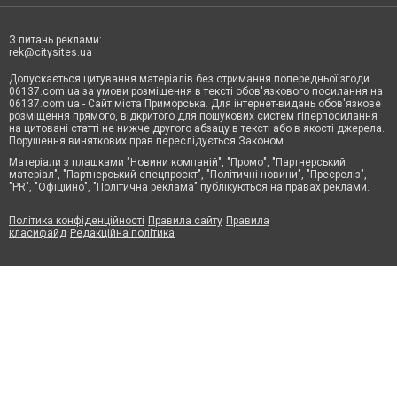
З питань реклами:
rek@citysites.ua
Допускається цитування матеріалів без отримання попередньої згоди
06137.com.ua за умови розміщення в тексті обов'язкового посилання на
06137.com.ua - Сайт міста Приморська. Для інтернет-видань обов'язкове
розміщення прямого, відкритого для пошукових систем гіперпосилання
на цитовані статті не нижче другого абзацу в тексті або в якості джерела.
Порушення виняткових прав переслідується Законом.
Матеріали з плашками "Новини компаній", "Промо", "Партнерський
матеріал", "Партнерський спецпроєкт", "Політичні новини", "Пресреліз",
"PR", "Офіційно", "Політична реклама" публікуються на правах реклами.
Політика конфіденційності
Правила сайту
Правила
класифайд
Редакційна політика