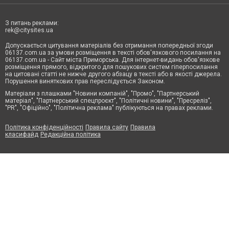
З питань реклами:
rek@citysites.ua
Допускається цитування матеріалів без отримання попередньої згоди
06137.com.ua за умови розміщення в тексті обов'язкового посилання на
06137.com.ua - Сайт міста Приморська. Для інтернет-видань обов'язкове
розміщення прямого, відкритого для пошукових систем гіперпосилання
на цитовані статті не нижче другого абзацу в тексті або в якості джерела.
Порушення виняткових прав переслідується Законом.
Матеріали з плашками "Новини компаній", "Промо", "Партнерський
матеріал", "Партнерський спецпроєкт", "Політичні новини", "Пресреліз",
"PR", "Офіційно", "Політична реклама" публікуються на правах реклами.
Політика конфіденційності
Правила сайту
Правила
класифайд
Редакційна політика