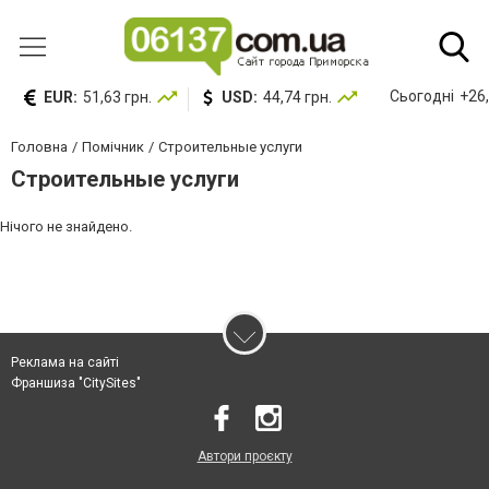
Сьогодні
+26,
EUR:
51,63 грн.
USD:
44,74 грн.
Головна
Помічник
Строительные услуги
Строительные услуги
Нічого не знайдено.
Реклама на сайті
Франшиза "CitySites"
Автори проєкту