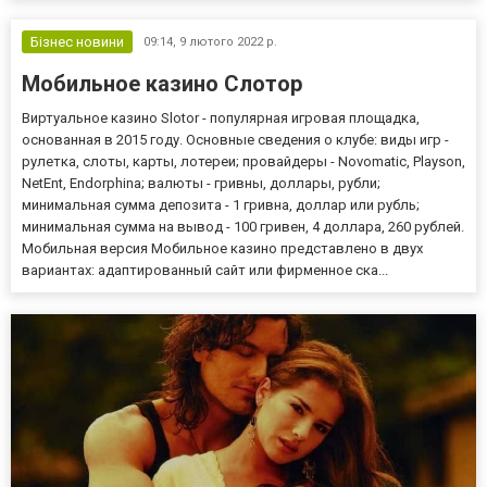
Бізнес новини
09:14,
9 лютого 2022 р.
Мобильное казино Слотор
Виртуальное казино Slotor - популярная игровая площадка,
основанная в 2015 году. Основные сведения о клубе: виды игр -
рулетка, слоты, карты, лотереи; провайдеры - Novomatic, Playson,
NetEnt, Endorphina; валюты - гривны, доллары, рубли;
минимальная сумма депозита - 1 гривна, доллар или рубль;
минимальная сумма на вывод - 100 гривен, 4 доллара, 260 рублей.
Мобильная версия Мобильное казино представлено в двух
вариантах: адаптированный сайт или фирменное ска...