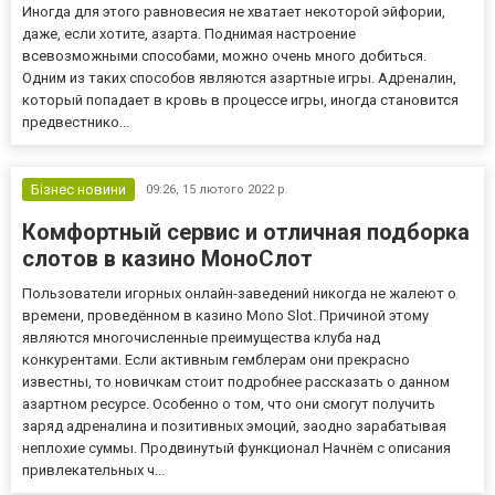
Иногда для этого равновесия не хватает некоторой эйфории,
даже, если хотите, азарта. Поднимая настроение
всевозможными способами, можно очень много добиться.
Одним из таких способов являются азартные игры. Адреналин,
который попадает в кровь в процессе игры, иногда становится
предвестнико...
Бізнес новини
09:26,
15 лютого 2022 р.
Комфортный сервис и отличная подборка
слотов в казино МоноСлот
Пользователи игорных онлайн-заведений никогда не жалеют о
времени, проведённом в казино Mono Slot. Причиной этому
являются многочисленные преимущества клуба над
конкурентами. Если активным гемблерам они прекрасно
известны, то новичкам стоит подробнее рассказать о данном
азартном ресурсе. Особенно о том, что они смогут получить
заряд адреналина и позитивных эмоций, заодно зарабатывая
неплохие суммы. Продвинутый функционал Начнём с описания
привлекательных ч...