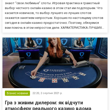
знают “свои любимые” слоты. Игровая практика и грамотный
выбор честного онлайн-казино в этом стал им подспорьем. Что
касается новичков, то выбор лучшего из лучших слотов
окажется занятием непростым. Хороших по-настоящему слотов
сегодня в онлайн-казино предостаточно. Поэтому, обязуемся
вам помочь в этом непростом деле. ХАРАКТЕРИСТИКА ЛУЧШИХ...
Бізнес новини
22:20,
2 серпня 2021 р.
Гра з живим дилером: як відчути
атмосферу реального казино вдома