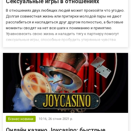
Сексуальные игры в отношениях
В отношениях двух любящих людей может произойти что угодно.
Долгая совместная жизнь или притирки молодой пары не дают
расслабиться и насладиться друг другом полностью, а бытовые
моменты сводят на нет все шаги к пониманию и принятию.
Уравновесить свою жизнь и наладить тягу к партнеру помогут
сексуальные игры, способные пробудить утерянные чувства.
Яркие эмоции от простых незамысловатых игр Ничто так не
заводит как сексуальные игры. Они могут разговорить пар...
Бізнес новини
10:16,
26 січня 2021 р.
Онлайн казино Joycasino: быстрые