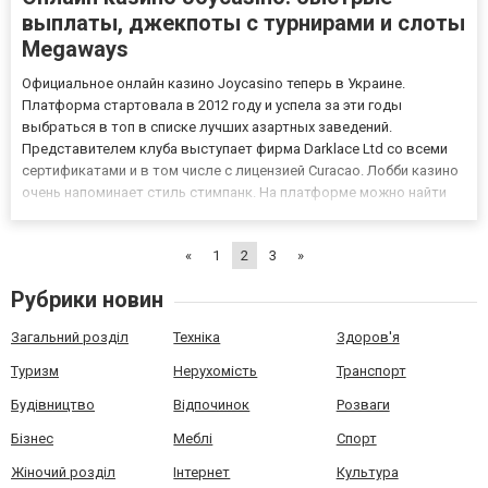
выплаты, джекпоты с турнирами и слоты
Megaways
Официальное онлайн казино Joycasino теперь в Украине.
Платформа стартовала в 2012 году и успела за эти годы
выбраться в топ в списке лучших азартных заведений.
Представителем клуба выступает фирма Darklace Ltd со всеми
сертификатами и в том числе с лицензией Curacao. Лобби казино
очень напоминает стиль стимпанк. На платформе можно найти
всех известных авторов слотов, таких как NetEnt, Microgaming,
Quickspin, Booongo, Igrosoft и другие похожие фирмы. Почти...
«
1
2
3
»
Рубрики новин
Загальний розділ
Техніка
Здоров'я
Туризм
Нерухомість
Транспорт
Будівництво
Відпочинок
Розваги
Бізнес
Меблі
Спорт
Жіночий розділ
Інтернет
Культура