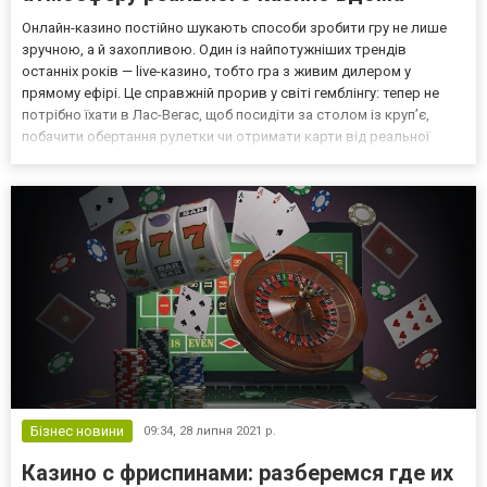
Онлайн-казино постійно шукають способи зробити гру не лише
зручною, а й захопливою. Один із найпотужніших трендів
останніх років — live-казино, тобто гра з живим дилером у
прямому ефірі. Це справжній прорив у світі гемблінгу: тепер не
потрібно їхати в Лас-Вегас, щоб посидіти за столом із круп’є,
побачити обертання рулетки чи отримати карти від реальної
людини. Усе це — у вас вдома, на екрані комп’ютера або навіть
смартфона. Live-ігри онлайн: що це і чому ц...
Бізнес новини
09:34,
28 липня 2021 р.
Казино с фриспинами: разберемся где их