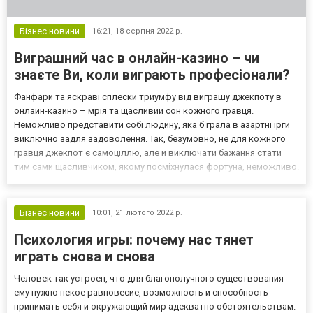
Бізнес новини
16:21,
18 серпня 2022 р.
Виграшний час в онлайн-казино – чи
знаєте Ви, коли виграють професіонали?
Фанфари та яскраві сплески триумфу від виграшу джекпоту в
онлайн-казино – мрія та щасливий сон кожного гравця.
Неможливо представити собі людину, яка б грала в азартні ірги
виключно задля задоволення. Так, безумовно, не для кожного
гравця джекпот є самоціллю, але й виключати бажання стати
тим сами щасливчиком, якому посміхнулася фортуна, неможливо.
Більш того, кожного дня в мережі інтернет з'являються все
більше і більше статей про стратегії та методи вигр...
Бізнес новини
10:01,
21 лютого 2022 р.
Психология игры: почему нас тянет
играть снова и снова
Человек так устроен, что для благополучного существования
ему нужно некое равновесие, возможность и способность
принимать себя и окружающий мир адекватно обстоятельствам.