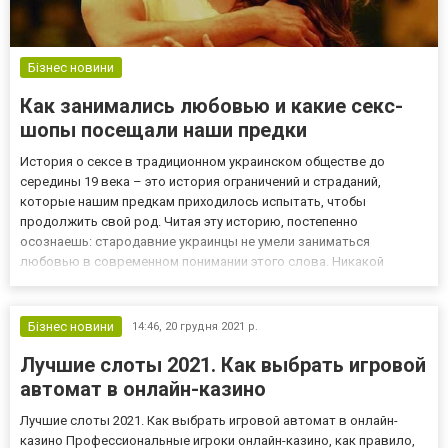
Бізнес новини
Как занимались любовью и какие секс-
шопы посещали наши предки
История о сексе в традиционном украинском обществе до
середины 19 века – это история ограничений и страданий,
которые нашим предкам приходилось испытать, чтобы
продолжить свой род. Читая эту историю, постепенно
осознаешь: стародавние украинцы не умели заниматься
любовью в современном понимании этого слова. Никакой
интернет или секс шоп онлайн sexshop-XL.com.ua еще не
работали, поэтому они просто размножались (в лучшем случае)
или грешили (в худшем). Редкий...
Бізнес новини
14:46,
20 грудня 2021 р.
Лучшие слоты 2021. Как выбрать игровой
автомат в онлайн-казино
Лучшие слоты 2021. Как выбрать игровой автомат в онлайн-
казино Профессиональные игроки онлайн-казино, как правило,