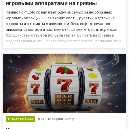
игровыми аппаратами на гривны
Казино PointLoto предлагает одну из самых разнообразных
игровых коллекций. В нее входят слоты, рулетки, карточные
аппараты и автоматы с джекпотом. Весь софт отличается
высоким качеством и частыми выплатами, что подтверждает
большинство отзывов пользователей. Сыграть на гривны в
представленные игры посетители могут после выполнения двух
стандартных процедур: создания аккаунта и пополнения баланса.
Особенности регистрации Для создания профиля в казино
ПоинтЛ...
Бізнес новини
09:41,
18 серпня 2023 р.