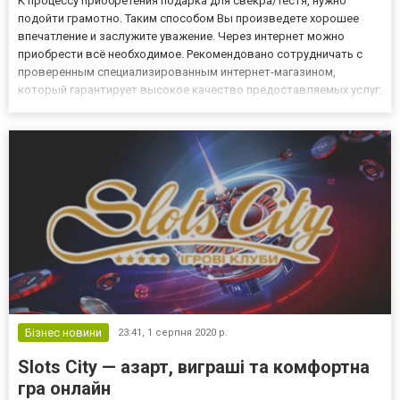
К процессу приобретения подарка для свёкра/тестя, нужно
подойти грамотно. Таким способом Вы произведете хорошее
впечатление и заслужите уважение. Через интернет можно
приобрести всё необходимое. Рекомендовано сотрудничать с
проверенным специализированным интернет-магазином,
который гарантирует высокое качество предоставляемых услуг.
При таких условиях Вы непременно останетесь довольны
сотрудничеством. Надежность организации - ключевой
показатель, определяю...
Бізнес новини
23:41,
1 серпня 2020 р.
Slots City — азарт, виграші та комфортна
гра онлайн