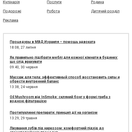
Кулінарія
Послуги
Родина
Подорожі
Робота
Дитячий розділ
Реклама
Процедуры в МВД Израиля – помощь адвоката
18:08,
27 липня
Як правильно підібрати меблі для кожної кімнати в будинку:
що слід врахувати
09:40,
30 червня
Массаж для тела: эффективный способ восстановить силы и
обрести внутренний баланс
13:38,
24 червня
Oil Mushroom від InSmoke: скляний бонг у формі гриба з
водною фільтрацією
Протипухлинні препарати: принцип дії на організм
13:29,
29 травня
Лікування зубів під наркозом: комфортний підхід до